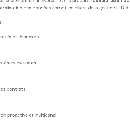
as seulement un anniversaire : elle prépare
l’accélération d
entralisation des données seront les piliers de la gestion LLD d
 :
atifs et financiers
systèmes existants
 des contrats
ion proactive et multicanal