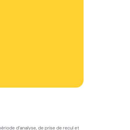
trée 2025
s, anylease ne prend pas de repos
le offre phare :
Leas@ "On Premise"
,
er la maîtrise de leur solution de
ériode d’analyse, de prise de recul et