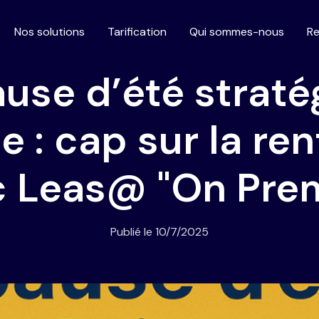
Nos solutions
Tarification
Qui sommes-nous
Re
ause d’été straté
e : cap sur la re
c Leas@ "On Prem
Publié le
10/7/2025