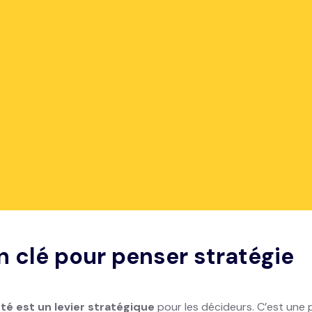
’été stratégique
 : cap sur la ren
@ "On Premise"
embres de l'équipe s’accordent quelques vacances bien méritée
d’existence
, l’entreprise a annoncé le lancement d’une nouvel
d’usage et de la location longue durée (LLD) souhaitant gard
on clé pour penser stratégie
été est un levier stratégique
pour les décideurs. C’est une p