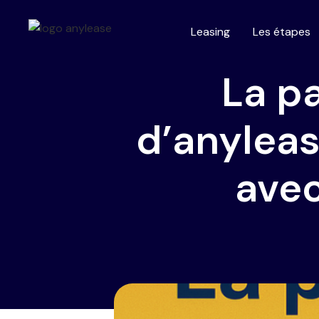
Leasing
Les étapes
La p
d’anyleas
ave