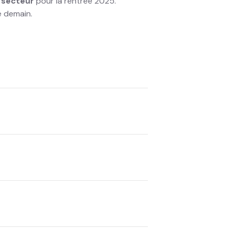
u secteur
pour la rentrée 2025.
e demain.