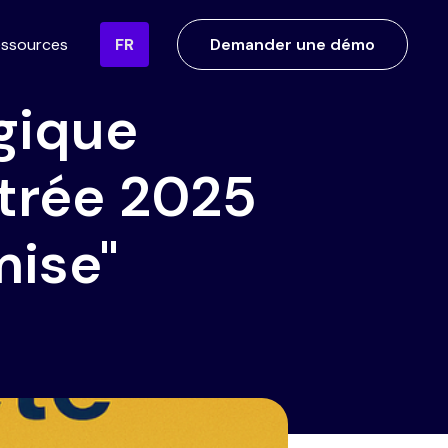
ssources
FR
Demander une démo
gique
ntrée 2025
ise"