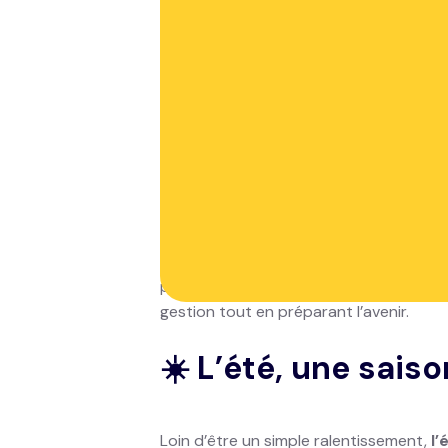
La pause d
d’anylease
avec Leas
Alors que le soleil brille et que les m
stratégique. À l’occasion de ses
4 ans 
pensée pour les acteurs du financement 
gestion tout en préparant l’avenir.
☀️ L’été, une sais
Loin d’être un simple ralentissement,
l’